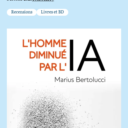
Catégories
Recensions
Livres et BD
Agrandir