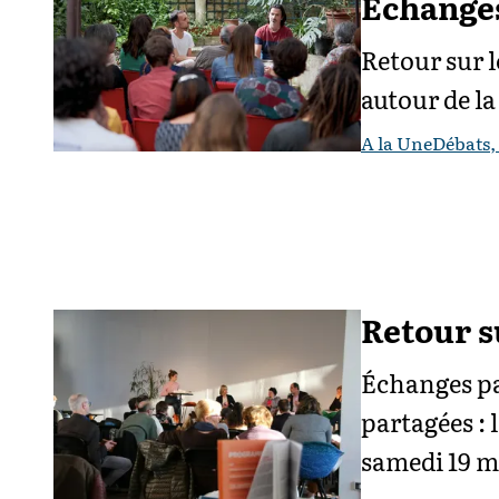
Échanges
Retour sur l
autour de la
A la Une
Débats,
Retour s
Échanges pa
partagées : 
samedi 19 ma