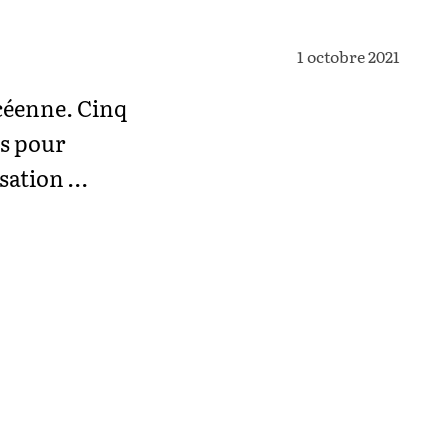
1 octobre 2021
océenne. Cinq
és pour
isation …