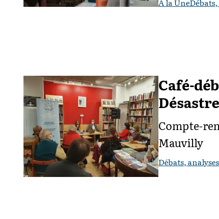
A la Une
Débats,
Café-déb
Désastre
Compte-rend
Mauvilly
Débats, analyses