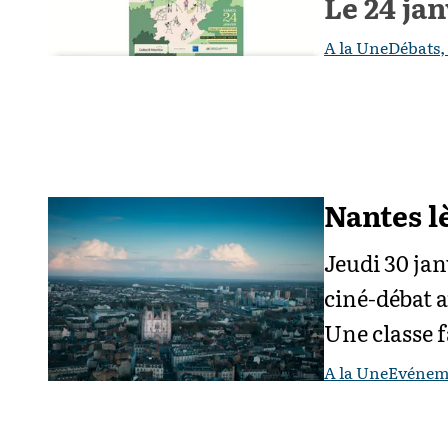
Le 24 jan
A la Une
Débats,
Nantes l
Jeudi 30 ja
ciné-débat a
Une classe f
A la Une
Evénem