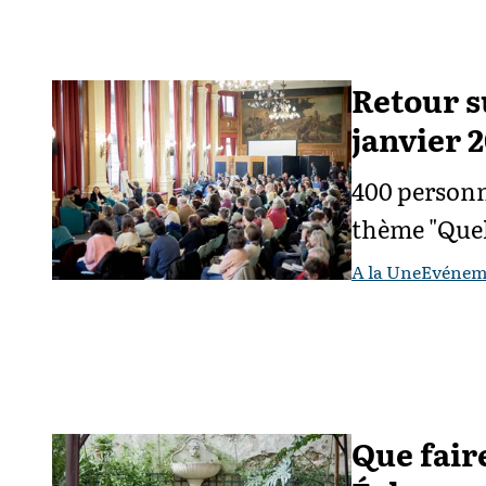
Retour su
janvier 
400 personn
thème "Quel
A la Une
Evénem
Que faire