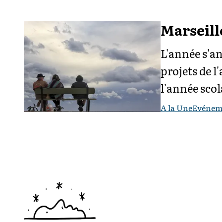
Marseille
L'année s'a
projets de l
l'année scol
A la Une
Evénem