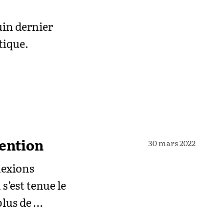
uin dernier
tique.
tention
30 mars 2022
lexions
s’est tenue le
plus de …