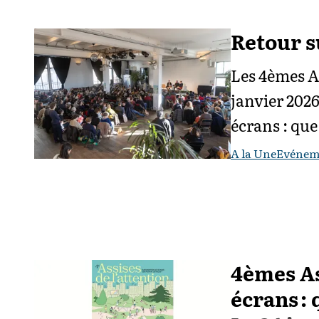
Retour s
Les 4èmes As
janvier 2026
écrans : que
A la Une
Evénem
4èmes As
écrans : 