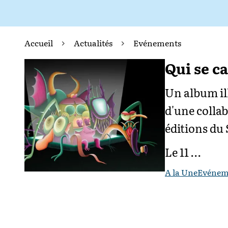
Accueil
Actualités
Evénements
Qui se c
Un album ill
d'une colla
éditions du 
Le 11 …
A la Une
Evénem