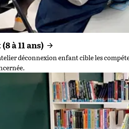
(8 à 11 ans)
l'atelier déconnexion enfant cible les compét
ncernée.