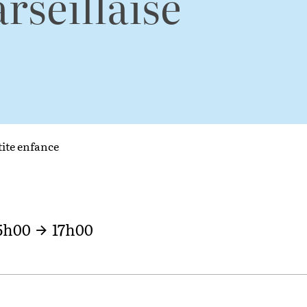
rseillaise
tite enfance
5h00
17h00