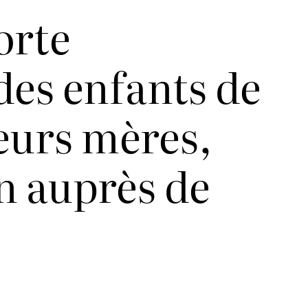
orte
des enfants de
eurs mères,
n auprès de