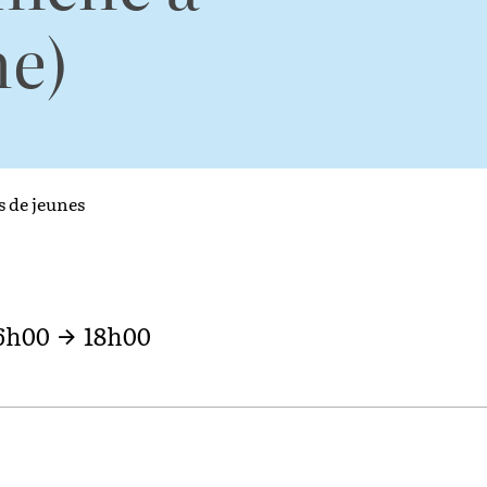
me)
 de jeunes
6h00
18h00