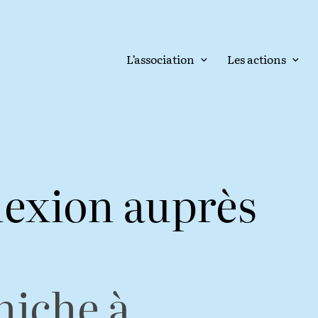
L’association
Les actions
nexion auprès
iche à