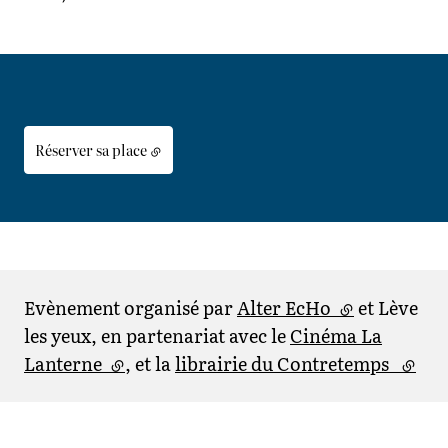
Réserver sa place
Evènement organisé par
Alter EcHo
(lien externe
et Lève
les yeux, en partenariat avec le
Cinéma La
Lanterne
(lien externe)
, et la
librairie du Contretemps
(lien 