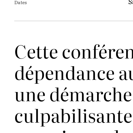
S
Dates
Cette confére
dépendance aux
une démarche q
culpabilisante.