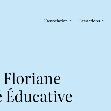
L’association
Les actions
 Floriane
é Éducative