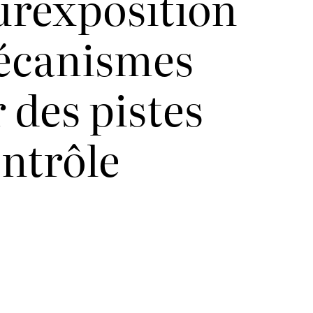
surexposition
mécanismes
 des pistes
ontrôle