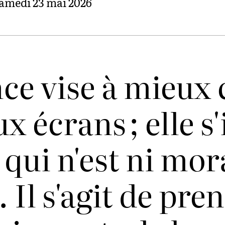
amedi 23 mai 2026
nce vise à mieux
 écrans ; elle s'
ui n'est ni mora
 Il s'agit de pre