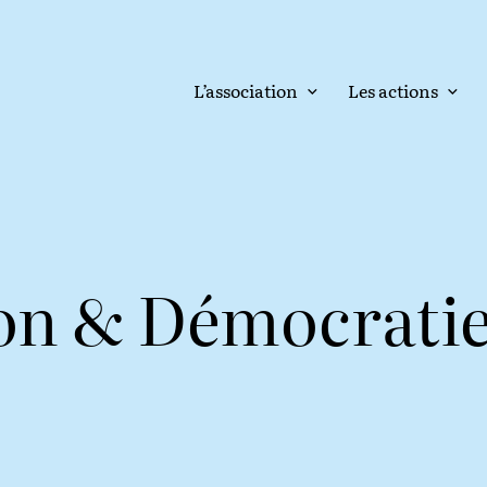
L’association
Les actions
n & Démocrati