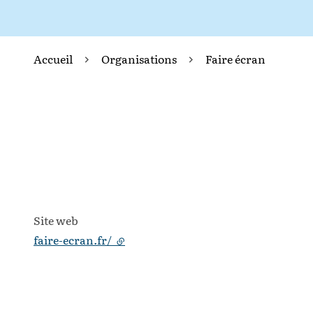
Accueil
Organisations
Faire écran
Site web
faire-ecran.fr/
- lien externe